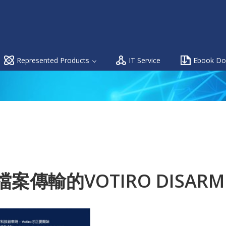
Represented Products
IT Service
Ebook Do
案傳輸的VOTIRO DISARM