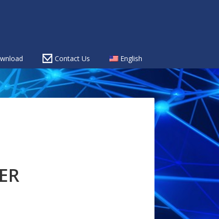
wnload
Contact Us
English
ER