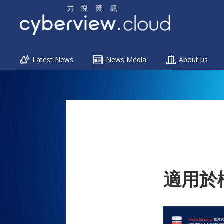
Menu
Latest News
News Media
About us
Skip
to
content
適用於檔