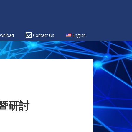
wnload
Contact Us
English
示暨研討