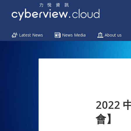
Menu
Latest News
News Media
About us
Skip
to
content
202
會】