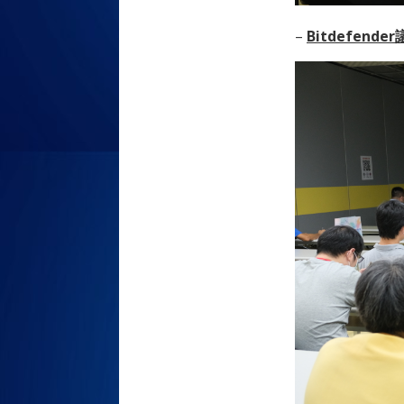
–
Bitdefen