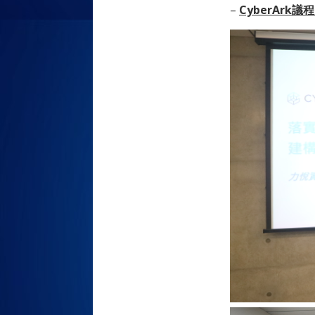
–
CyberArk