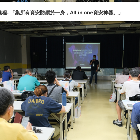
der議程- 「集所有資安防禦於一身，
All in one
資安神器。」