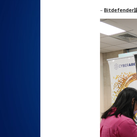
–
Bitdefen