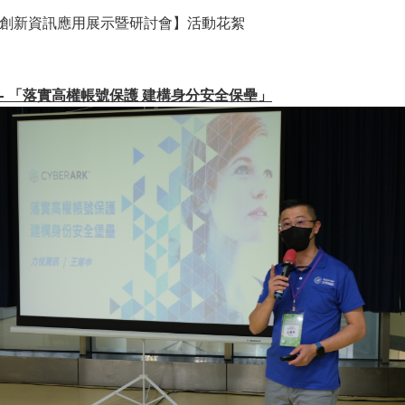
協【創新資訊應用展示暨研討會】活動花絮
議程- 「落實高權帳號保護 建構身分安全保壘」