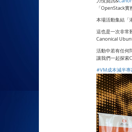
力悅資訊&
Canon
「OpenStack
本場活動集結「
這也是一次非常難
Canonical
活動中若有任何
讓我們一起探索Can
#VM成本減半專家