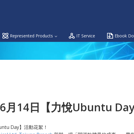
Represented Products
IT Service
Ebook Do
年6月14日【力悅Ubuntu Da
untu Day】活動花絮！