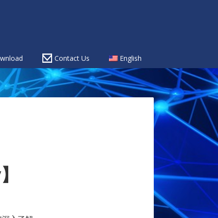
wnload
Contact Us
English
y】