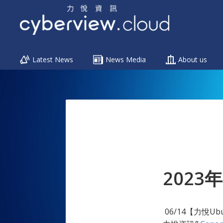
Menu
Latest News
News Media
About us
Skip
to
content
2023
06/14【力悅Ub