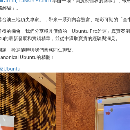
ical Ltd, Taiwan Branch
舉辦一場「開源軟體界的盛事」，帶
實務經驗」。
港台澳三地頂尖專家」，帶來一系列內容豐富、精彩可期的「全
得的機會，我們分享極具價值的「Ubuntu Pro維運」真實案
 Ubuntu的最新發展和實踐精華，並從中獲取寶貴的經驗與洞見。
問題，歡迎隨時與我們業務同仁聯繫。
onical Ubuntu的精髓！
Ubuntu