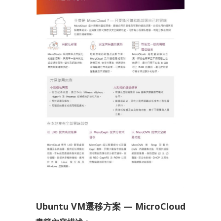
Ubuntu VM遷移方案 — MicroCloud