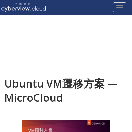
Toggle
Skip
to
content
Ubuntu VM遷移方案 —
MicroCloud