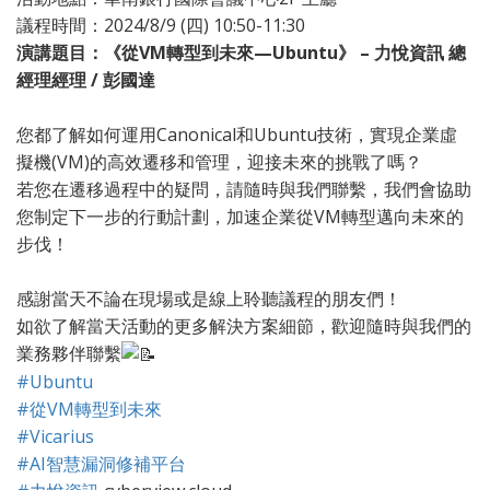
議程時間：2024/8/9 (四) 10:50-11:30
演講題目：《從VM轉型到未來—Ubuntu》 – 力悅資訊 總
經理經理 / 彭國達
.
您都了解如何運用Canonical和Ubuntu技術，實現企業虛
擬機(VM)的高效遷移和管理，迎接未來的挑戰了嗎？
若您在遷移過程中的疑問，請隨時與我們聯繫，我們會協助
您制定下一步的行動計劃，加速企業從VM轉型邁向未來的
步伐！
.
感謝當天不論在現場或是線上聆聽議程的朋友們！
如欲了解當天活動的更多解決方案細節，歡迎隨時與我們的
業務夥伴聯繫
#Ubuntu
#從VM轉型到未來
#Vicarius
#AI智慧漏洞修補平台