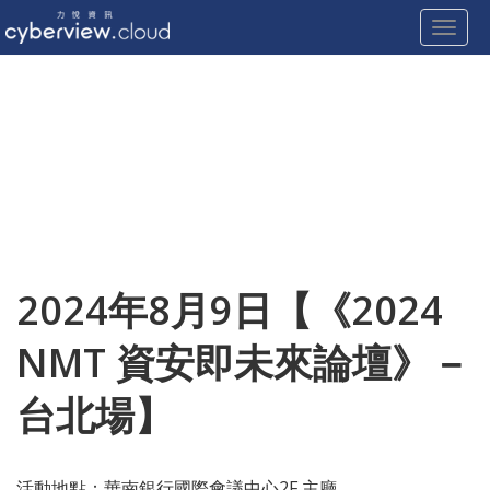
Toggle
Skip
to
content
2024年8月9日【《2024
NMT 資安即未來論壇》－
台北場】
活動地點：
華南銀行國際會議中心
2F 主廳