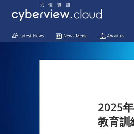
Menu
Latest News
News Media
About us
Skip
to
content
2025
教育訓練】