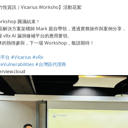
【力悅資訊｜Vicarius Worksho】活動花絮
Workshop 圓滿結束！
s 亞太區解決方案架構師 Mark 親自帶領，透過實務操作與案例分享，
vRx AI 漏洞修補平台的應用要領。
的熱情參與，下一場 Workshop，敬請期待！
補平台
#Vicarius
#vRx
Vulnerabilities
#台灣區代理商
rview.cloud