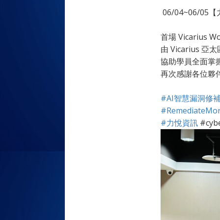
06/04~06/05
.
首場 Vicarius 
由 Vicariu
協助學員全面掌握 
再次感謝各位夥伴
.
#AI智慧漏洞修
#RemediateMore
#力悅資訊
#cybe