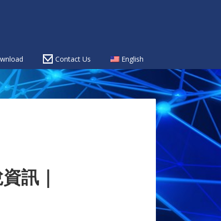
wnload
Contact Us
English
力悅資訊｜