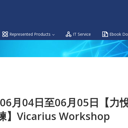
Represented Products
IT Service
Ebook Do
年06月04日至06月05日【
Vicarius Workshop