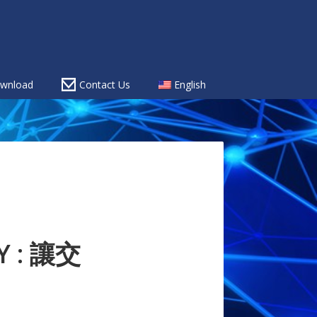
wnload
Contact Us
English
Y : 讓交