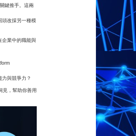
關鍵推手。這兩
回頭改採另一種模
在企業中的職能與
orm
能力與競爭力？
洞見，
幫助你善用