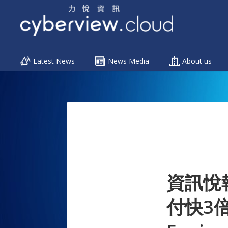
Menu
Latest News
News Media
About us
Skip
to
content
資訊悅報 
付快3倍