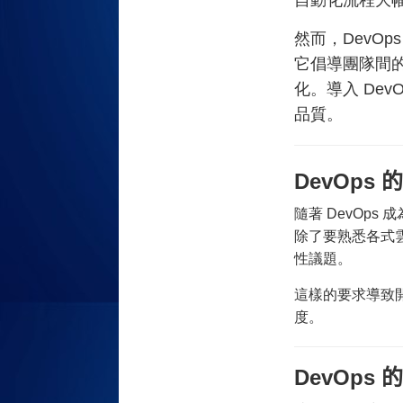
自動化流程大
然而，DevO
它倡導團隊間
化。導入 De
品質。
DevOps 
隨著 DevOps
除了要熟悉各式
性議題。
這樣的要求導致
度。
DevOps 