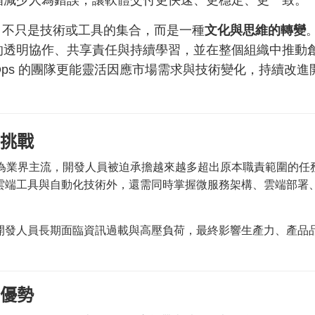
幅減少人為錯誤，讓軟體交付更快速、更穩定、
更一致。
ps 不只是技術或工具的集合，而是一種
文化與思維的轉變
的透明協作、共享責任與持續學習，
並在整個組織中推動
vOps 的團隊更能靈活因應市場需求與技術變化，
持續改進
的挑戰
 成為業界主流，
開發人員被迫承擔越來越多超出原本職責範圍的任
雲端工具與自動化技術外，
還需同時掌握微服務架構、雲端部署
開發人員長期面臨資訊過載與高壓負荷，
最終影響生產力、產品
的優勢