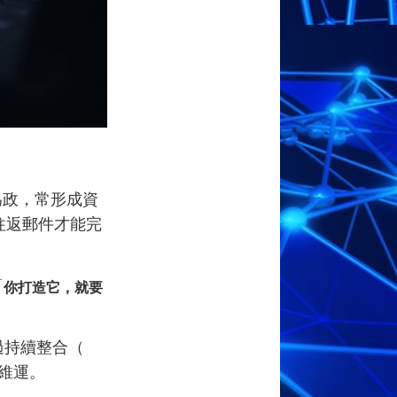
各自為政，常形成資
往返郵件才能完
「
你打造它，就要
過持續整合（
維運。