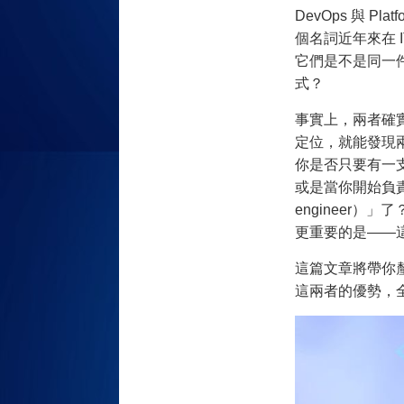
DevOps 與 Pla
個名詞近年來在 
它們是不是同一
式？
事實上，兩者確
定位，
就能發現
你是否只要有一支
或是當你開始負
engineer）」了
更重要的是——
這篇文章將帶你釐
這兩者的優勢，