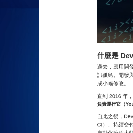
什麼是 De
過去，應用開發（
訊孤島。
開發
成小幅修改。
直到 2016 年
負責運行它
（
You
自此之後，De
CI）、持續交