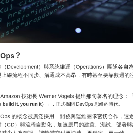
vOps？
Development）與系統維運（
Operations）團隊
與上線流程不同步、溝通成本高昂，
有時甚至要靠數週的
，Amazon 技術長 Werner Vogels 提出那句著名的理念：
 build it, you run it
）
」，正式揭開 DevOps 思維的時代。
vOps 的概念被廣泛採用：開發與運維團隊密切合作，透
付（CD）與流程自動化，加速應用的建置、測試、
部署與