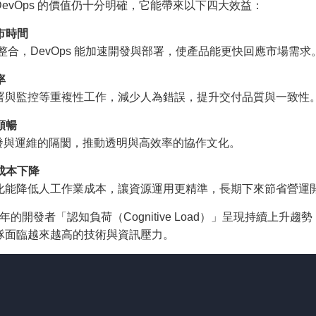
evOps 的價值仍十分明確，它能帶來以下四大效益：
市時間
流程整合，DevOps 能加速開發與部署，使產品能更快回應市場需求
率
署與監控等重複性工作，減少人為錯誤，
提升交付品質與一致性
順暢
破開發與運維的隔閡，推動透明與高效率的協作文化。
與成本下降
化能降低人工作業成本，讓資源運用更精準，
長期下來節省營運
020 年的開發者「認知負荷（Cognitive Load）」呈現持續上升趨勢
隊面臨越來越高的技術與資訊壓力。