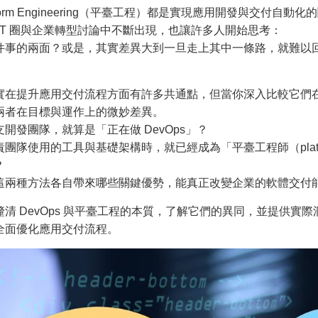
tform Engineering（平臺工程）
都是實現應用開發與交付自動化的
IT 圈與企業轉型討論中不斷出現，也讓許多人開始思考：
件事的兩面？或是，
其實差異大到一旦走上其中一條路，就難以
實在提升應用交付流程方面有許多共通點，
但當你深入比較它們
兩者在目標與運作上的微妙差異。
開發團隊，就算是「正在做 DevOps」？
責團隊使用的工具與基礎架構時，就已經成為「
平臺工程師（platf
？
這兩種方法各自帶來哪些關鍵優勢，
能真正改變企業的軟體交付
清 DevOps 與平臺工程的本質，了解它們的異同，並提供實際
全面優化應用交付流程。