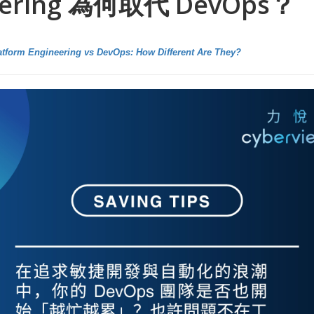
eering 為何取代 DevOps？
atform Engineering vs DevOps: How Different Are They?