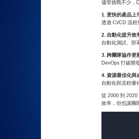
儘管挑戰不少，D
1.
更快的產品上
透過 CI/CD 
2. 自動化提升效
自動化測試、部
3. 跨團隊協作更
DevOps 打
4. 資源最佳化
自動化與流程優
從 2000 到 2
效率，但也讓團