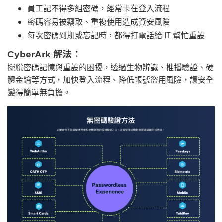
員工記不得多組密碼，經常卡在登入流程
密碼容易被竊取、重複使用造成資安風險
每次密碼到期或忘記時，都得打電話給 IT 幫忙重設
CyberArk 解法：
擺脫密碼記憶與重設的困擾，透過生物辨識、推播驗證、硬
體金鑰等方式，加快登入流程、降低帳號盜用風險，讓安全
變得簡單無負擔。