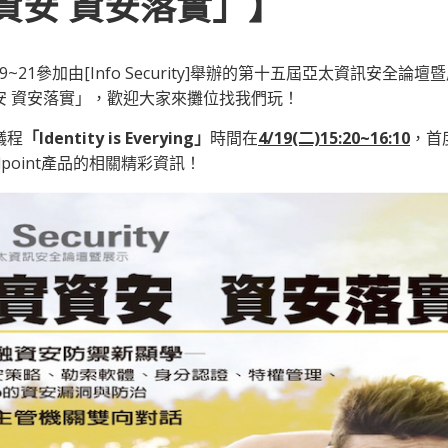
資安 資安落實」】
9~21參加由[Info Security]舉辦的第十五屆亞太資訊安全論
安 資安落實」，歡迎大家來攤位找我們玩！
議程
「Identity is Everying」
時間在
4/19(二)15:20~16:10
，首
lpoint產品的相關精彩資訊！