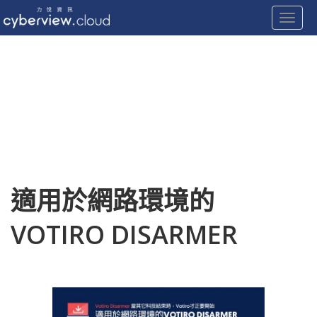
Toggle
Skip
to
content
適用於網路環境的
VOTIRO DISARMER