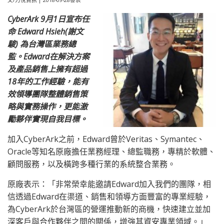
文/力悅資訊 | 2018-09-28發表
CyberArk 9月1日宣布任
命 Edward Hsieh(謝文
駿) 為台灣區業務總
監。Edward在解決方案
及產品
銷售上擁有超過
18年的工作經驗，能有
效領導團隊整體銷售策
略與實務操作，更能激
勵夥伴實現自我目標。
加入CyberArk之前，Edward曾於Veritas、Symantec、
Oracle等知名原廠擔任業務經理、總監職務，專精於軟體、
顧問服務，以及橫跨多種行業的系統整合業務。
原廠表示：「非常榮幸能邀請Edward加入我們的團隊，相
信透過Edward在渠道、銷售和領導方面豐富的專業經驗，
為CyberArk於台灣區的營運推動新的商機，快速建立並加
深客戶與合作夥伴之間的關係，增強其資安專業領域。」