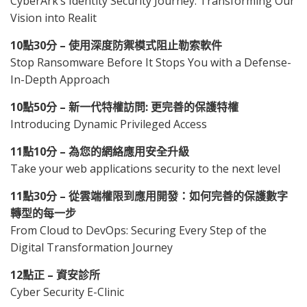
CyberArk’s Identity Security Journey: Transforming Our
Vision into Realit
10
點
30
分
–
使用深度防禦模式阻止勒索軟件
Stop Ransomware Before It Stops You with a Defense-
In-Depth Approach
10
點
50
分
–
新一代特權訪問
:
更完善的保護特權
Introducing Dynamic Privileged Access
11
點
10
分
–
為您的網絡應用安全升級
Take your web applications security to the next level
11
點
30
分
–
從雲端權限到應用開發：如何完善的保護數字
轉型的每一步
From Cloud to DevOps: Securing Every Step of the
Digital Transformation Journey
12
點正
–
資安診所
Cyber Security E-Clinic