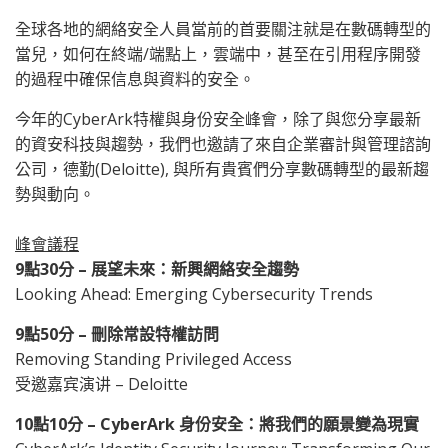
全球各地的網絡安全人員當前的首要關注就是在數碼轉型的
當兒，如何在終端/端點上，雲端中，甚至在引用程序開發
的過程中確保信息與資料的安全。
今年的CyberArk特權與身份安全峰會，除了與您分享最新
的資安科技與趨勢，我們也邀請了來自企業審計與管理諮詢
公司，德勤(Deloitte), 與所有貴賓們分享數碼轉型的最新趨
勢與動向。
峰會議程
9
點
30
分
–
展望未來：新興網絡安全趨勢
Looking Ahead: Emerging Cybersecurity Trends
9
點
50
分
–
刪除常設特權訪問
Removing Standing Privileged Access
受邀嘉宾演讲 – Deloitte
10
點
10
分
– CyberArk
身份安全：將我們的願景變為現實