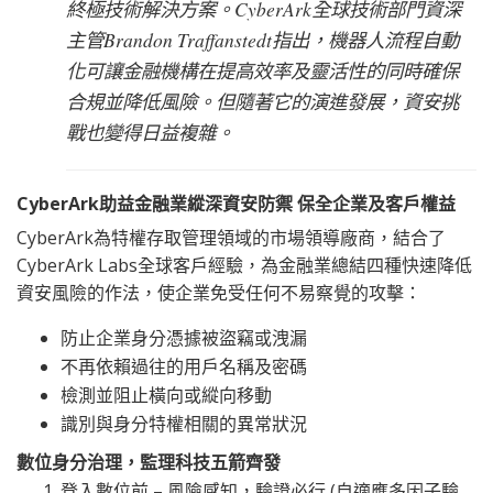
終極技術解決方案。CyberArk全球技術部門資深
主管Brandon Traffanstedt指出，機器人流程自動
化可讓金融機構在提高效率及靈活性的同時確保
合規並降低風險。但隨著它的演進發展，資安挑
戰也變得日益複雜。
CyberArk
助益金融業縱深資安防禦 保全企業及客戶權益
CyberArk為特權存取管理領域的市場領導廠商，結合了
CyberArk Labs全球客戶經驗，為金融業總結四種快速降低
資安風險的作法，使企業免受任何不易察覺的攻擊：
防止企業身分憑據被盜竊或洩漏
不再依賴過往的用戶名稱及密碼
檢測並阻止橫向或縱向移動
識別與身分特權相關的異常狀況​
數位身分治理，監理科技五箭齊發
登入數位前 – 風險感知，驗證必行 (自適應多因子驗