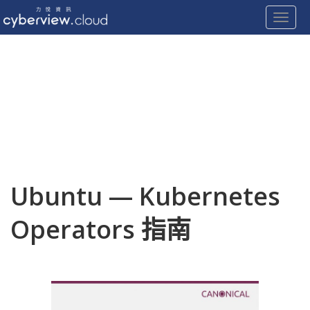
Toggle
Skip
to
content
Ubuntu — Kubernetes
Operators 指南