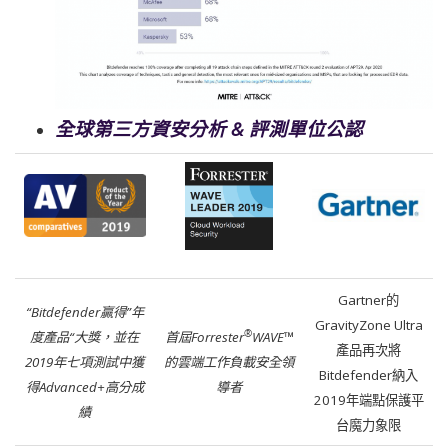
全球第三方資安分析 & 評測單位公認
Gartner的
“Bitdefender贏得”年
GravityZone Ultra
®
度產品“大獎，並在
首屆Forrester
WAVE™
產品再次將
2019年七項測試中獲
的雲端工作負載安全領
Bitdefender納入
得Advanced+高分成
導者
2019年端點保護平
績
台魔力象限