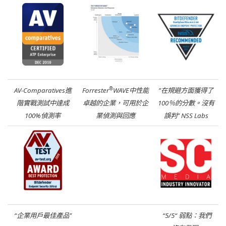
®
AV-Comparatives進
Forrester
WAVE中性能
”在規避方面獲得了
階實戰測試中達成
卓越的企業，可用於企
100％的分數。沒有
100%偵測率
業偵測與回應
誤判” NSS Labs
“企業用戶最佳產品”
“5/5“
弱點：我們