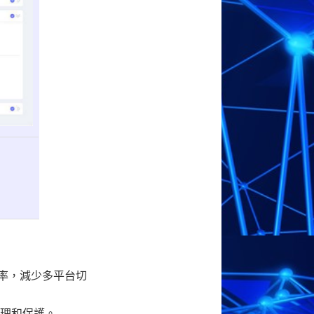
率，減少多平台切
理和保護。