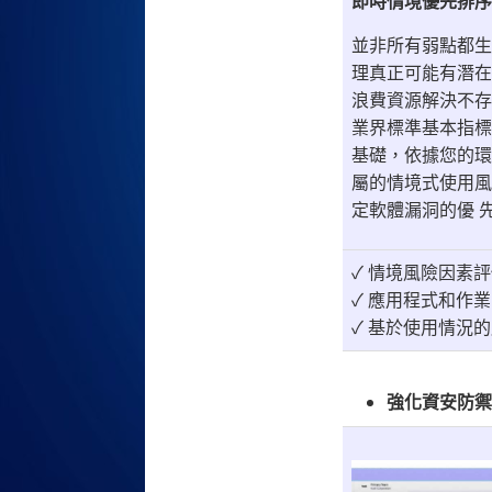
即時情境優先排序
並非所有弱點都生
理真正可能有潛在
浪費資源解決不存
業界標準基本指標，
基礎，依據您的環
屬的情境式使用風
定軟體漏洞的優 
✓ 情境風險因素
✓ 應用程式和作
✓ 基於使用情況
強化資安防禦