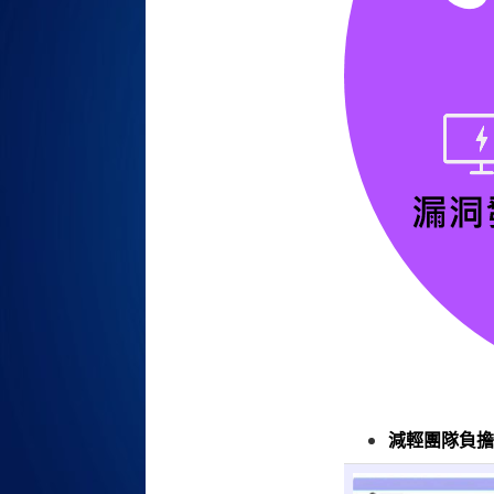
減輕團隊負擔