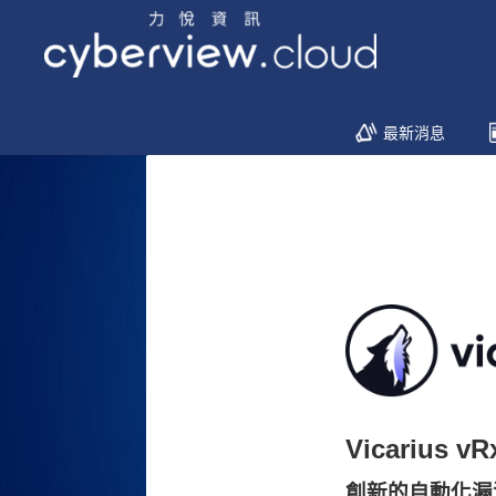
Menu
Skip
to
最新消息
content
Vicarius v
創新的自動化漏