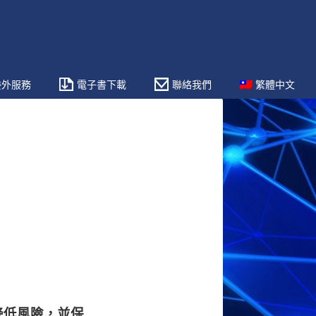
委外服務
電子書下載
聯絡我們
繁體中文
降低風險，並保