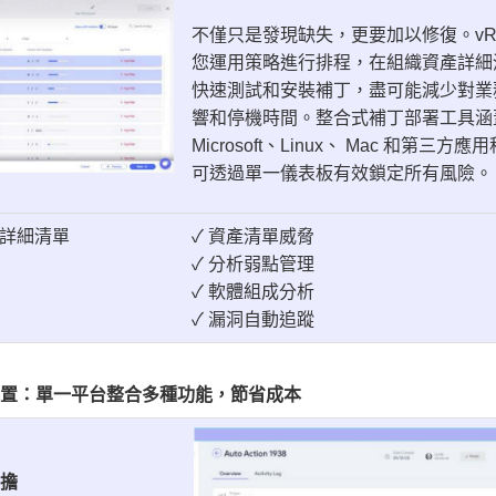
不僅只是發現缺失，更要加以修復。vR
您運用策略進行排程，在組織資產詳細
快速測試和安裝補丁，盡可能減少對業
響和停機時間。整合式補丁部署工具涵
Microsoft、Linux、 Mac 和第三方應
可透過單一儀表板有效鎖定所有風險。
統詳細清單
✓ 資產清單威脅
✓ 分析弱點管理
✓ 軟體組成分析
✓ 漏洞自動追蹤
置
：
單一平台整合多種功能，節省成本
擔