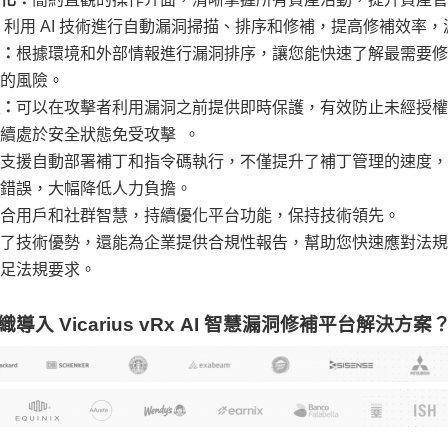
：
利用 AI 技術進行自動漏洞掃描、排序和修補，提高修補效率，
：
根據環境和外部情報進行漏洞排序
，
讓您能快速了解
最需要修
的風險。
：
可以在攻擊者利用漏洞之前提供即時保護，
有效防止未經授權
續處於安全狀態免受
攻擊 。
支援自動部署補丁和指令碼執行
，
不僅提升了補丁管理
的速度，
錯誤，大幅降低人力負擔。
合用戶和社群智慧，持續優化平台功能，
保持技術領先。
了技術優勢，還能為企業提供合規性報告，
幫助您快速應對法規
足法規要求。
入 Vicarius vRx
AI 智慧漏洞修補平台
解決方案