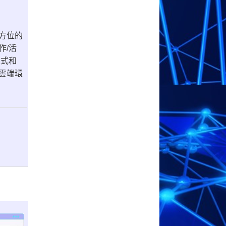
全方位的
作/活
程式和
雲端環