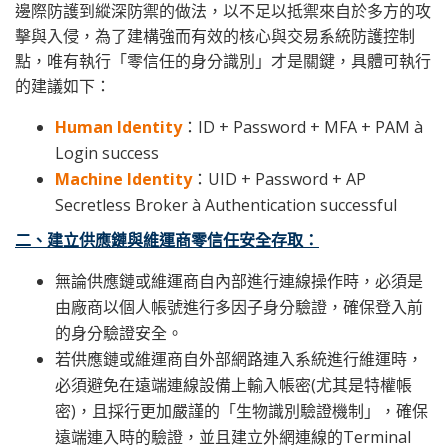
邊際防護到縱深防禦的做法，以不足以抵禦來自於多方的攻
擊與入侵，為了建構強而有效的核心與交易系統防護控制
點，唯有執行「零信任的身分識別」才是關鍵，具體可執行
的建議如下：
Human Identity
：ID + Password + MFA + PAM à
Login success
Machine Identity
：UID + Password + AP
Secretless Broker à Authentication successful
二、建立供應鏈與維運商零信任安全存取：
無論供應鏈或維運商自內部進行連線操作時，必須是
由廠商以個人帳號進行多因子身分驗證，確保登入前
的身分驗證安全。
若供應鏈或維運商自外部網路連入系統進行維運時，
必須避免在遠端連線設備上輸入帳密(尤其是特權帳
密)，且採行更加嚴謹的「生物識別驗證機制」，確保
遠端連入時的驗證，並且建立外網連線的Terminal