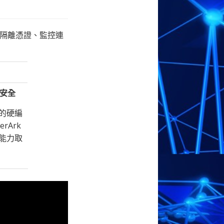
及隔離憑證、監控連
安全
的硬編
rArk
能力取