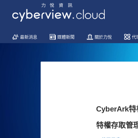
Menu
最新消息
媒體新聞
關於力悅
代
Skip
to
content
CyberArk
特權存取管