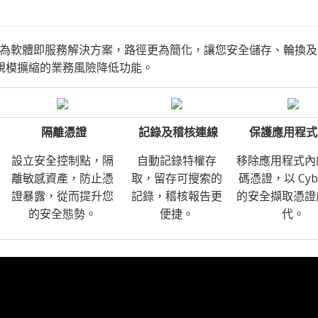
特權雲端為軟體即服務解決方案，路徑更為簡化，讓您安全儲存、輪換
規模擴縮的業務風險降低功能。
隔離憑證
記錄及稽核連線
保護應用程式
設立安全控制點，隔
自動記錄特權存
移除應用程式內
離敏感資產，防止憑
取，留存可搜索的
碼憑證，以 Cybe
證暴露，從而提升您
記錄，稽核報告更
的安全擷取憑證
的安全態勢。
便捷。
代。